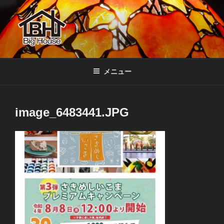
コ
ン
テ
ン
ツ
BIGHOUSE
ステンドグラス工房 大家勝 奈良 生駒 新石切 教室
へ
メニュー
ス
キ
ッ
image_6483441.JPG
プ