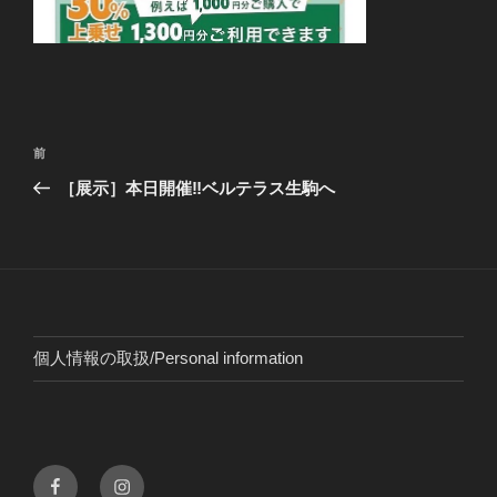
投
前
前
稿
の
［展示］本日開催‼︎ベルテラス生駒へ
ナ
投
ビ
稿
ゲ
ー
シ
ョ
個人情報の取扱/Personal information
ン
Facebook
instagram