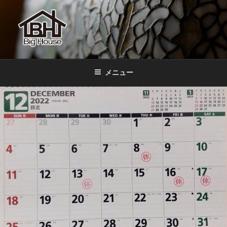
コ
ン
テ
ン
ツ
BIGHOUSE
ステンドグラス工房 大家勝 奈良 生駒 新石切 教室
へ
メニュー
ス
キ
ッ
プ