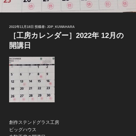
投
2022年11月18日
投稿者:
JDP_KUWAHARA
稿
［工房カレンダー］2022年 12月の
日:
開講日
創作ステンドグラス工房
ビッグハウス