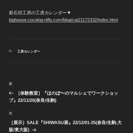
新石切工房の工房カレンダー▼
bighouse.cocolog-nifty.com/blog/cat21172332/index.html
カ
工房カレンダー
テ
ゴ
リ
ー
投
前
前
稿
の
［体験教室］『ほのぼ〜のマルシェでワークショッ
ナ
投
プ』22/11/20(奈良/生駒)
ビ
稿
ゲ
次
次
の
ー
［展示］SALE『SHIWASU展』22/12/01-25(奈良/生駒.大
投
シ
阪/東大阪)