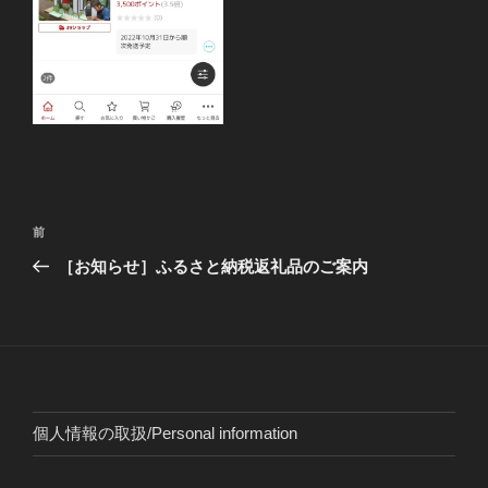
投
前
前
稿
の
［お知らせ］ふるさと納税返礼品のご案内
ナ
投
ビ
稿
ゲ
ー
シ
ョ
個人情報の取扱/Personal information
ン