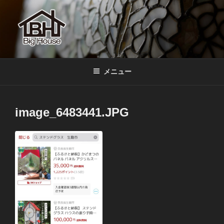
コ
ン
テ
ン
ツ
BIGHOUSE
ステンドグラス工房 大家勝 奈良 生駒 新石切 教室
へ
メニュー
ス
キ
ッ
image_6483441.JPG
プ