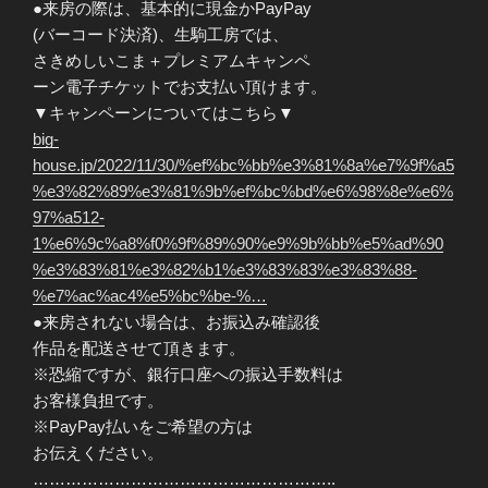
●来房の際は、基本的に現金かPayPay
(バーコード決済)、生駒工房では、
さきめしいこま＋プレミアムキャンペ
ーン電子チケットでお支払い頂けます。
▼キャンペーンについてはこちら▼
big-
house.jp/2022/11/30/%ef%bc%bb%e3%81%8a%e7%9f%a5
%e3%82%89%e3%81%9b%ef%bc%bd%e6%98%8e%e6%
97%a512-
1%e6%9c%a8%f0%9f%89%90%e9%9b%bb%e5%ad%90
%e3%83%81%e3%82%b1%e3%83%83%e3%83%88-
%e7%ac%ac4%e5%bc%be-%…
●来房されない場合は、お振込み確認後
作品を配送させて頂きます。
※恐縮ですが、銀行口座への振込手数料は
お客様負担です。
※PayPay払いをご希望の方は
お伝えください。
………………………………………………..