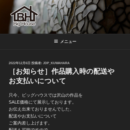
コ
ン
テ
ン
ツ
BIGHOUSE
ステンドグラス工房 大家勝 奈良 生駒 新石切 教室
へ
メニュー
ス
キ
ッ
投
2022年12月6日
投稿者:
JDP_KUWAHARA
プ
稿
［お知らせ］作品購入時の配送や
日:
お支払いについて
只今、ビッグハウスでは沢山の作品を
SALE価格にて展示しております。
お伝え出来ておりませんでした、
配送やお支払いについて
ご案内差し上げます。
配送も可能ですので、