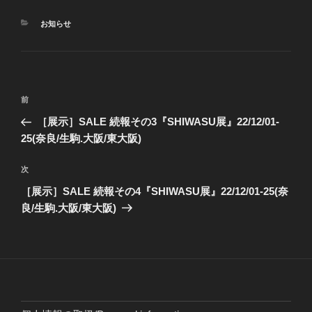
カ
お知らせ
テ
ゴ
リ
ー
投
前
前
稿
の
［展示］SALE 続報その3『SHIWASU展』22/12/01-
ナ
投
25(奈良/生駒.大阪/東大阪)
ビ
稿
ゲ
次
次
の
ー
［展示］SALE 続報その4『SHIWASU展』22/12/01-25(奈
投
シ
良/生駒.大阪/東大阪)
稿
ョ
ン