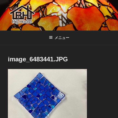
コ
ン
テ
ン
ツ
BIGHOUSE
ステンドグラス工房 大家勝 奈良 生駒 新石切 教室
へ
メニュー
ス
キ
ッ
image_6483441.JPG
プ