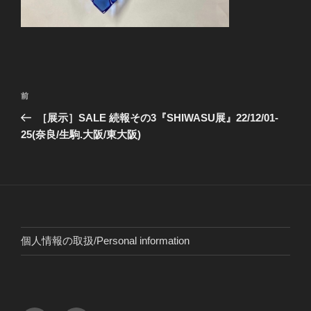
投
前
前
稿
の
［展示］SALE 続報その3『SHIWASU展』22/12/01-
ナ
投
25(奈良/生駒.大阪/東大阪)
ビ
稿
ゲ
ー
シ
ョ
個人情報の取扱/Personal information
ン