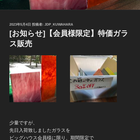
投
2023年5月4日
投稿者:
JDP_KUWAHARA
稿
[お知らせ]【会員様限定】特価ガラ
日:
ス販売
少量ですが、
先日入荷致しましたガラスを
ビッグハウス会員様に限り、期間限定で