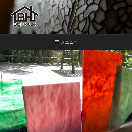
コ
ン
テ
ン
ツ
BIGHOUSE
ステンドグラス工房 大家勝 奈良 生駒 新石切 教室
へ
メニュー
ス
キ
ッ
プ