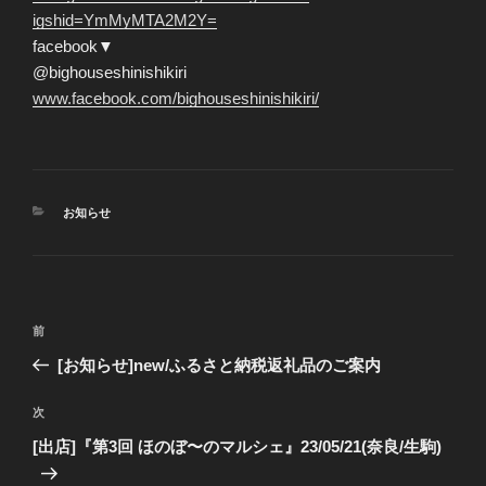
igshid=YmMyMTA2M2Y=
facebook▼
@bighouseshinishikiri
www.facebook.com/bighouseshinishikiri/
カ
お知らせ
テ
ゴ
リ
ー
投
前
前
稿
の
[お知らせ]new/ふるさと納税返礼品のご案内
ナ
投
ビ
稿
次
次
ゲ
の
[出店]『第3回 ほのぼ〜のマルシェ』23/05/21(奈良/生駒)
投
ー