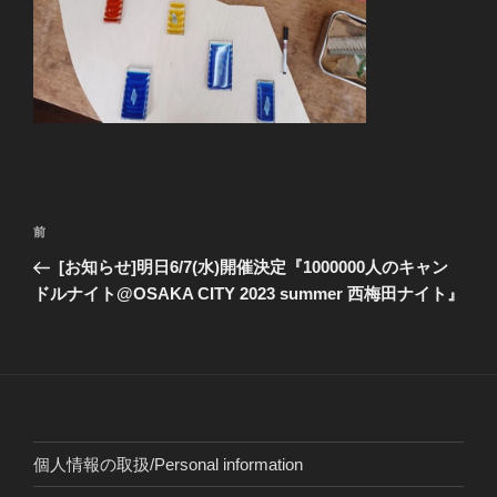
投
前
前
稿
の
[お知らせ]明日6/7(水)開催決定『1000000人のキャン
ナ
投
ドルナイト@OSAKA CITY 2023 summer 西梅田ナイト』
ビ
稿
ゲ
ー
シ
ョ
個人情報の取扱/Personal information
ン