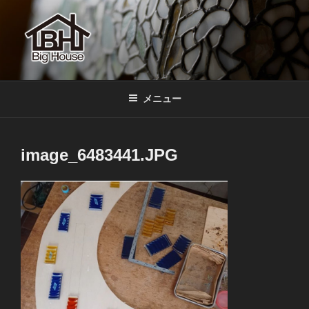
コ
ン
テ
ン
ツ
BIGHOUSE
ステンドグラス工房 大家勝 奈良 生駒 新石切 教室
へ
メニュー
ス
キ
ッ
image_6483441.JPG
プ