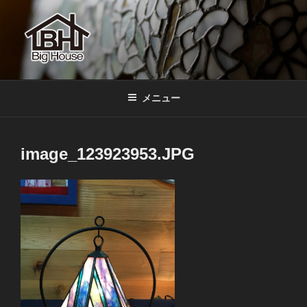
コ
ン
テ
ン
ツ
BIGHOUSE
ステンドグラス工房 大家勝 奈良 生駒 新石切 教室
へ
メニュー
ス
キ
ッ
image_123923953.JPG
プ