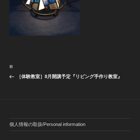
投
前
前
稿
の
［体験教室］8月開講予定『リビング手作り教室』
ナ
投
ビ
稿
ゲ
ー
シ
ョ
個人情報の取扱/Personal information
ン