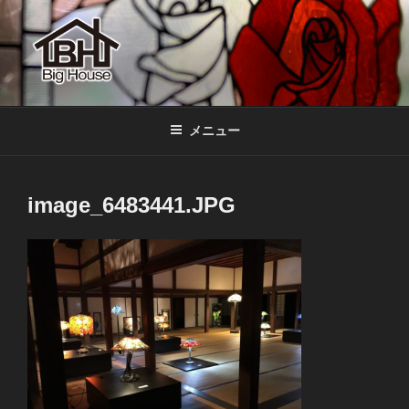
コ
ン
テ
ン
ツ
BIGHOUSE
ステンドグラス工房 大家勝 奈良 生駒 新石切 教室
へ
メニュー
ス
キ
ッ
image_6483441.JPG
プ