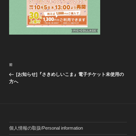
投
前
前
稿
の
[お知らせ]『さきめしいこま』電子チケット未使用の
ナ
投
方へ
ビ
稿
ゲ
ー
シ
ョ
個人情報の取扱/Personal information
ン