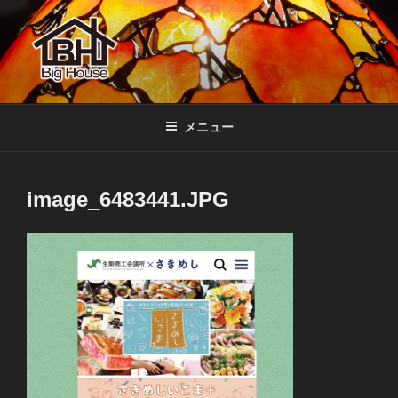
コ
ン
テ
ン
ツ
BIGHOUSE
ステンドグラス工房 大家勝 奈良 生駒 新石切 教室
へ
メニュー
ス
キ
ッ
image_6483441.JPG
プ