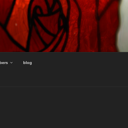
ers
blog