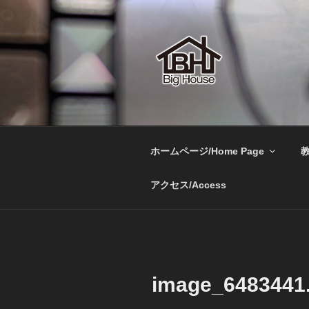
コ
ン
テ
ン
ツ
へ
BIGHOUSE
ステンドグラス工房 大家勝 
ス
キ
ッ
ホームページ/Home Page
教
プ
アクセス/Access
image_6483441