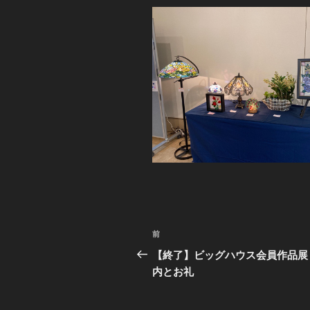
投
前
前
稿
の
【終了】ビッグハウス会員作品展
投
内とお礼
ナ
稿
ビ