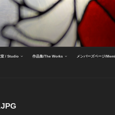
奈良 生駒 新石切 教室
室 / Studio
作品集/The Works
メンバーズページ/Memb
.JPG