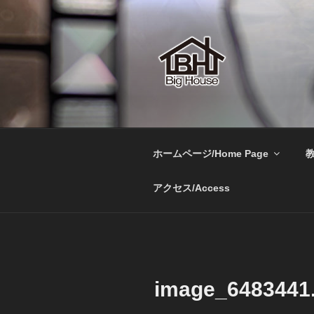
コ
ン
テ
ン
ツ
へ
BIGHOUSE
ステンドグラス工房 大家勝 
ス
キ
ッ
ホームページ/Home Page
教
プ
アクセス/Access
image_6483441