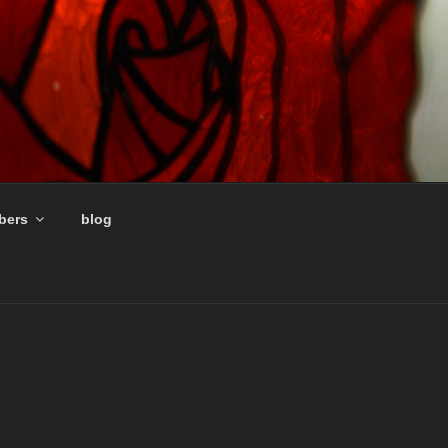
ers
blog