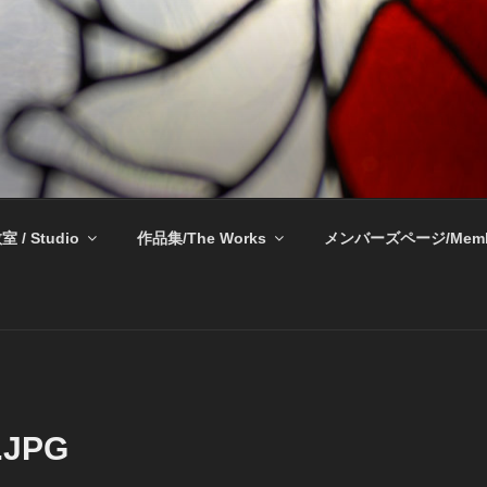
奈良 生駒 新石切 教室
室 / Studio
作品集/The Works
メンバーズページ/Memb
.JPG