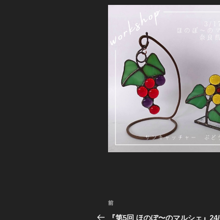
投
前
前
稿
の
『第5回 ほのぼ〜のマルシェ』24/03