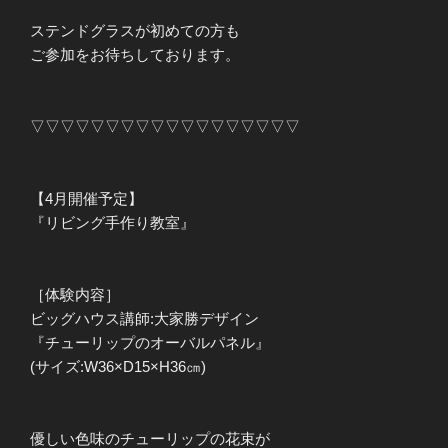
ステンドグラスが初めての方も
ご参加をお待ちしております。
▽▽▽▽▽▽▽▽▽▽▽▽▽▽▽▽▽▽
【4月開催予定】
『リビング手作り教室』
［体験内容］
ビッグハウス講師:大家勝デザイン
『チューリップのオーバルパネル』
(サイズ:W36×D15×H36㎝)
優しい色味のチューリップの花束が