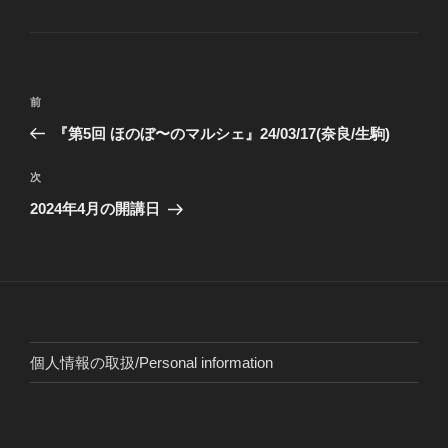
テ
ゴ
リ
ー
投
前
前
稿
の
『第5回 ほのぼ〜のマルシェ』24/03/17(奈良/生駒)
ナ
投
ビ
稿
次
次
ゲ
の
2024年4月の開講日
投
ー
稿
シ
ョ
ン
個人情報の取扱/Personal information