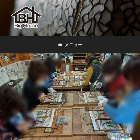
コ
ン
テ
ン
ツ
BIGHOUSE
ステンドグラス工房 大家勝 奈良 生駒 新石切 教室
へ
メニュー
ス
キ
ッ
プ