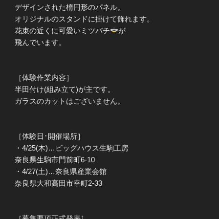
デザインされた楕円形のパネル。
オリジナルのスタンドに掛けて飾れます。
花束の近くに可愛いミツバチ
が
飛んでいます。
［体験作業内容］
半田付け(組み立て)が主です。
ガラスのカットはございません。
［体験日･開催場所］
・4/25(木)…ビッグハウス生駒工房
奈良県生駒市門前町6-10
・4/27(土)…奈良県産業会館
奈良県大和高田市幸町2-33
［募集要項正式発表］