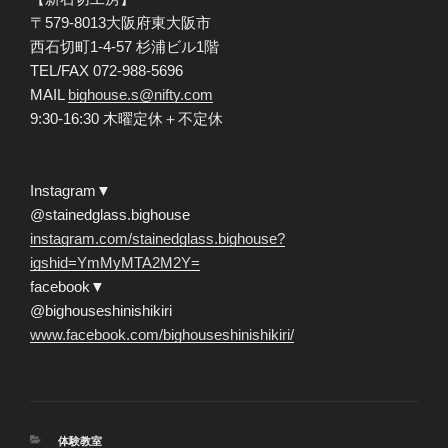
〒579-8013大阪府東大阪市
西石切町1-4-57 杉浦ビル1階
TEL/FAX 072-988-5696
MAIL
bighouse.s@nifty.com
9:30-16:30 木曜定休＋不定休
Instagram▼
@stainedglass.bighouse
instagram.com/stainedglass.bighouse?
igshid=YmMyMTA2M2Y=
facebook▼
@bighouseshinishikiri
www.facebook.com/bighouseshinishikiri/
カ
体験教室