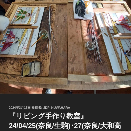
投
2024年3月15日
投稿者:
JDP_KUWAHARA
稿
『リビング手作り教室』
日:
24/04/25(奈良/生駒)･27(奈良/大和高