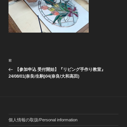
投
前
前
稿
の
【参加申込 受付開始】『リビング手作り教室』
ナ
投
24/08/01(奈良/生駒)04(奈良/大和高田)
ビ
稿
ゲ
ー
シ
ョ
個人情報の取扱/Personal information
ン