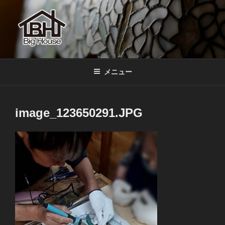
コ
ン
テ
ン
ツ
BIGHOUSE
ステンドグラス工房 大家勝 奈良 生駒 新石切 教室
へ
メニュー
ス
キ
ッ
image_123650291.JPG
プ