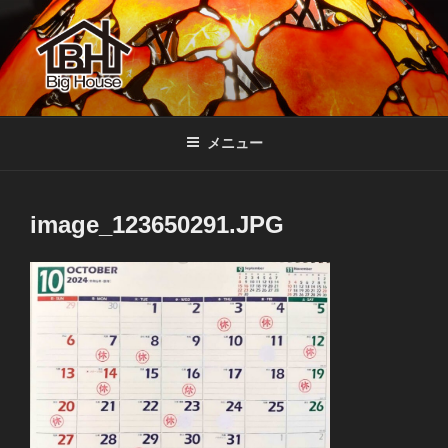
コ
ン
テ
ン
ツ
BIGHOUSE
ステンドグラス工房 大家勝 奈良 生駒 新石切 教室
へ
メニュー
ス
キ
ッ
image_123650291.JPG
プ