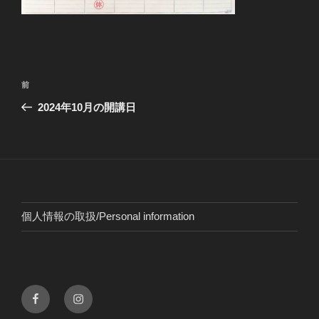
投
前
前
稿
の
2024年10月の開講日
ナ
投
ビ
稿
ゲ
ー
シ
ョ
個人情報の取扱/Personal information
ン
Facebook
instagram