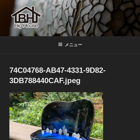
コ
ン
テ
ン
ツ
BIGHOUSE
ステンドグラス工房 大家勝 奈良 生駒 新石切 教室
へ
メニュー
ス
キ
ッ
74C04768-AB47-4331-9D82-
プ
3DB788440CAF.jpeg