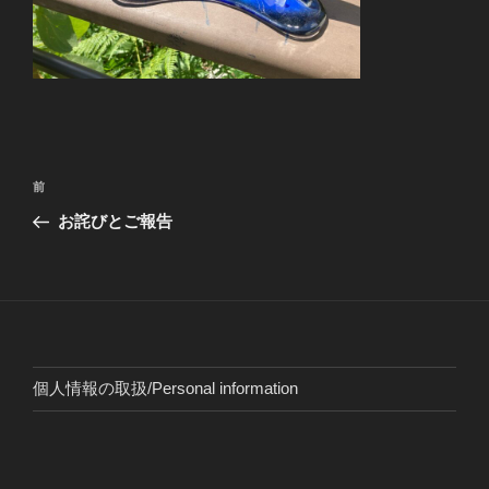
投
前
前
稿
の
お詫びとご報告
ナ
投
ビ
稿
ゲ
ー
シ
ョ
個人情報の取扱/Personal information
ン