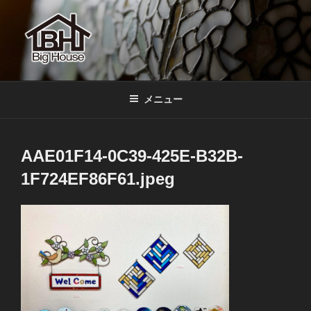
コ
ン
テ
ン
ツ
BIGHOUSE
ステンドグラス工房 大家勝 奈良 生駒 新石切 教室
へ
メニュー
ス
キ
ッ
AAE01F14-0C39-425E-B32B-
プ
1F724EF86F61.jpeg