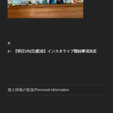
投
前
前
稿
の
【明日1/5(日)配信】インスタライブ開始事項決定
ナ
投
ビ
稿
ゲ
ー
シ
ョ
個人情報の取扱/Personal information
ン