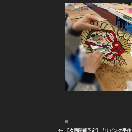
投
前
前
稿
の
【次回開催予定】『リビング手作り教室