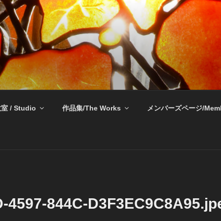
奈良 生駒 新石切 教室
室 / Studio
作品集/The Works
メンバーズページ/Memb
-4597-844C-D3F3EC9C8A95.jp