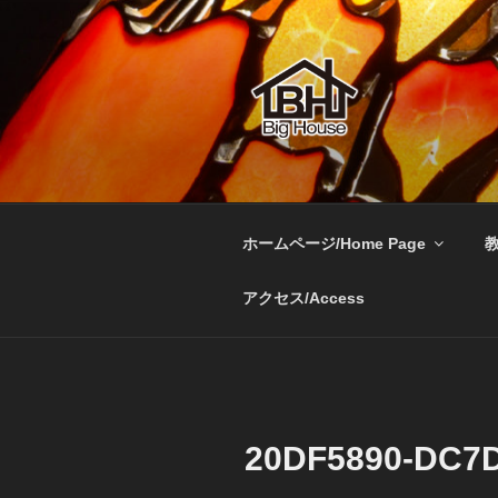
コ
ン
テ
ン
ツ
へ
BIGHOUSE
ステンドグラス工房 大家勝 
ス
キ
ッ
ホームページ/Home Page
教
プ
アクセス/Access
20DF5890-DC7D