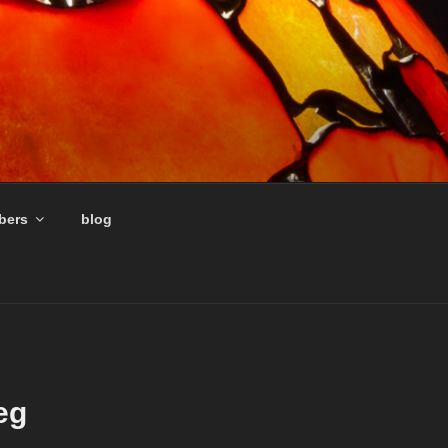
ers
blog
eg