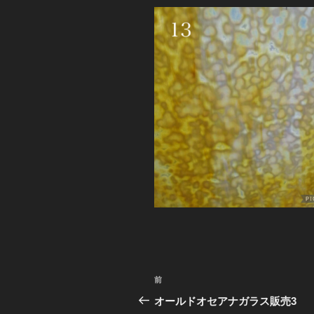
投
前
前
稿
の
オールドオセアナガラス販売3