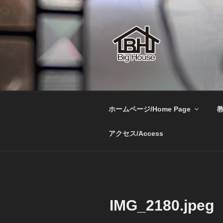
コ
ン
テ
ン
ツ
へ
BIGHOUSE
ステンドグラス工房 大家勝 
ス
キ
ッ
ホームページ/Home Page
教
プ
アクセス/Access
IMG_2180.jpeg