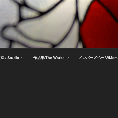
奈良 生駒 新石切 教室
室 / Studio
作品集/The Works
メンバーズページ/Memb