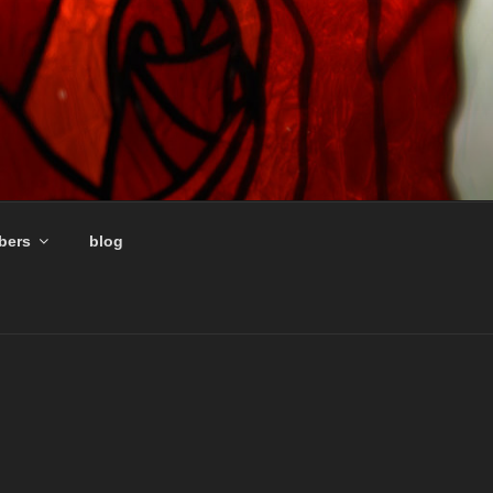
ers
blog