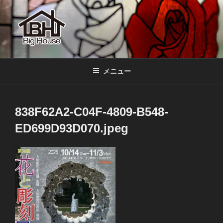
コ
ン
テ
ン
ツ
BIGHOUSE
ステンドグラス工房 大家勝 奈良 生駒 新石切 教室
へ
メニュー
ス
キ
ッ
838F62A2-C04F-4809-B548-
プ
ED699D93D070.jpeg