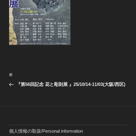
投
前
前
稿
の
『第56回記念 花と彫刻展 』25/10/14-11/03(大阪/西区)
ナ
投
ビ
稿
ゲ
ー
シ
ョ
個人情報の取扱/Personal information