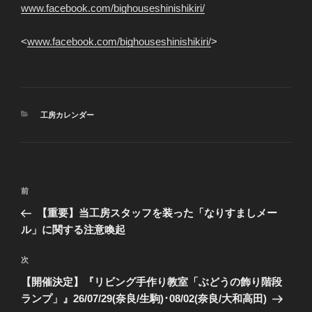
www.facebook.com/bighouseshinishikiri/
<
www.facebook.com/bighouseshinishikiri/
>
カ
工房カレンダー
テ
ゴ
リ
ー
投
前
前
稿
の
【重要】当工房スタッフを装った「なりすましメー
ナ
投
ル」に関する注意喚起
ビ
稿
ゲ
次
次
の
ー
【開催決定】『リビング手作り教室「ぶどうの飾り階段
投
シ
ランプ」』26/07/29(奈良/生駒)･08/02(奈良/大和高田)
稿