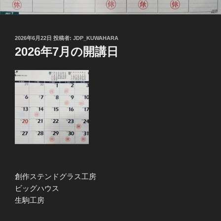
投
2026年6月22日
投稿者:
JDP_KUWAHARA
稿
2026年7月の開講日
日:
創作ステンドグラス工房
ビッグハウス
生駒工房