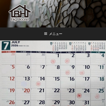
コ
ン
テ
ン
ツ
BIGHOUSE
ステンドグラス工房 大家勝 奈良 生駒 新石切 教室
へ
メニュー
ス
キ
ッ
プ