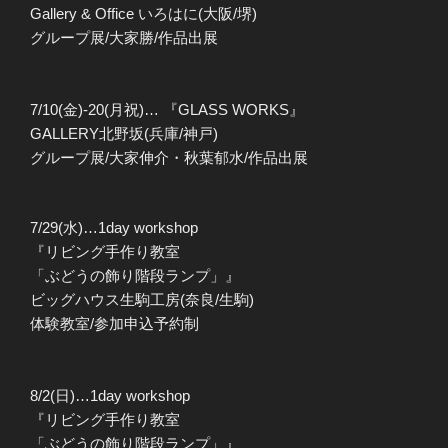
Gallery & Office いろはに(大阪/堺)
グループ展/大家勝/作品出展
7/10(金)-20(月祝)… 『GLASS WORKS』
GALLERY北野坂(兵庫/神戸)
グループ展/大家伸介・秋葉郁水/作品出展
7/29(水)…1day workshop
『リビング手作り教室
「ぶどうの飾り階段ランプ」』
ビッグハウス生駒工房(奈良/生駒)
体験教室/参加申込予約制
8/2(日)…1day workshop
『リビング手作り教室
「ぶどうの飾り階段ランプ」』