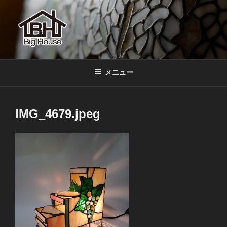
コ
ン
テ
ン
ツ
BIGHOUSE
ステンドグラス工房 大家勝 奈良 生駒 新石切 教室
へ
メニュー
ス
キ
ッ
IMG_4679.jpeg
プ