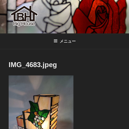
コ
ン
テ
ン
ツ
BIGHOUSE
ステンドグラス工房 大家勝 奈良 生駒 新石切 教室
へ
メニュー
ス
キ
ッ
IMG_4683.jpeg
プ