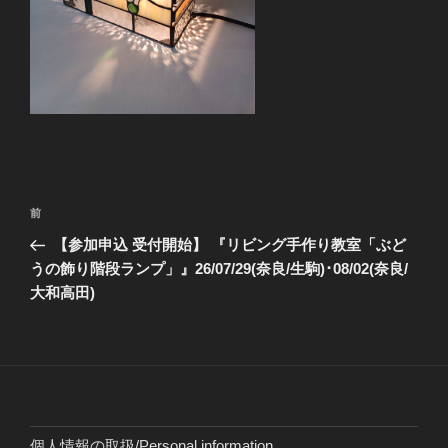
投
前
前
稿
の
【参加申込 受付開始】 『リビング手作り教室「ぶど
ナ
投
うの飾り階段ランプ」』26/07/29(奈良/生駒)･08/02(奈良/
ビ
稿
大和高田)
ゲ
ー
シ
ョ
ン
個人情報の取扱/Personal information