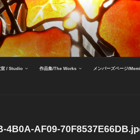
奈良 生駒 新石切 教室
室 / Studio
作品集/The Works
メンバーズページ/Memb
-4B0A-AF09-70F8537E66DB.jp