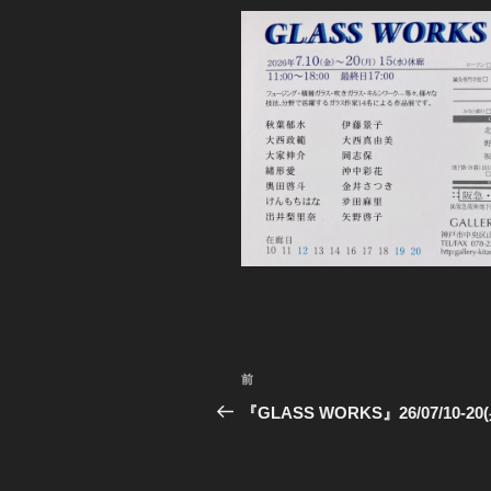
投
前
前
稿
の
『GLASS WORKS』26/07/10-2
投
ナ
稿
ビ