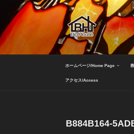
コ
ン
テ
ン
ツ
へ
BIGHOUSE
ステンドグラス工房 大家勝 
ス
キ
ッ
ホームページ/Home Page
教
プ
アクセス/Access
B884B164-5ADB