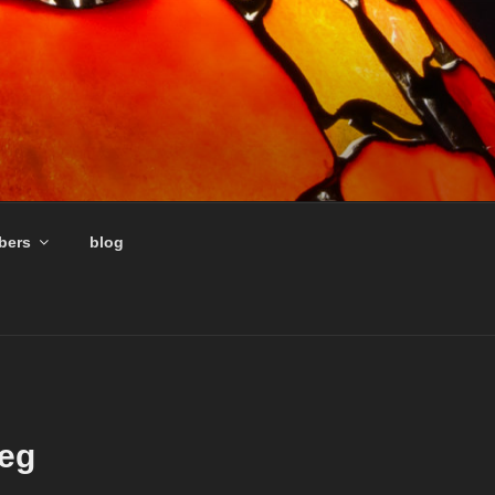
ers
blog
eg