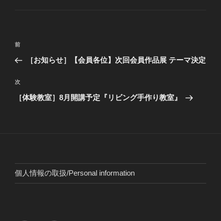
ゴ
リ
ー
投
前
前
稿
の
［お知らせ］【会員各位】次回会員作品展 テーマ決定
ナ
投
ビ
稿
次
次
ゲ
の
［体験教室］8月開講予定『リビング手作り教室』
投
ー
稿
シ
ョ
ン
個人情報の取扱/Personal information