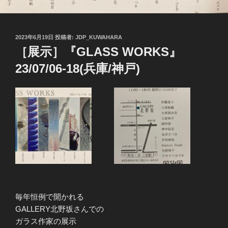
投
2023年6月19日
投稿者:
JDP_KUWAHARA
稿
［展示］『GLASS WORKS』
日:
23/07/06-18(兵庫/神戸)
毎年恒例で開かれる
GALLERY北野坂さんでの
ガラス作家の展示