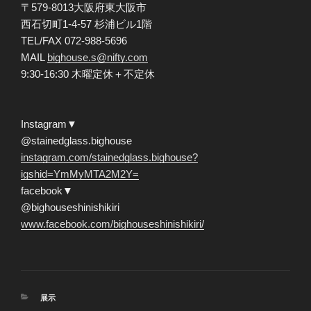
〒579-8013大阪府東大阪市
西石切町1-4-57 杉浦ビル1階
TEL/FAX 072-988-5696
MAIL
bighouse.s@nifty.com
9:30-16:30 木曜定休＋不定休
Instagram▼
@stainedglass.bighouse
instagram.com/stainedglass.bighouse?
igshid=YmMyMTA2M2Y=
facebook▼
@bighouseshinishikiri
www.facebook.com/bighouseshinishikiri/
カ
展示
テ