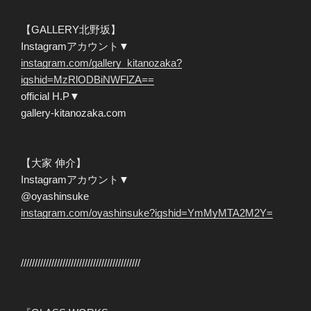
【GALLERY北野坂】
Instagramアカウント▼
instagram.com/gallery_kitanozaka?
igshid=MzRlODBiNWFlZA==
official H.P▼
gallery-kitanozaka.com
【大家 伸介】
Instagramアカウント▼
@oyashinsuke
instagram.com/oyashinsuke?igshid=YmMyMTA2M2Y=
///////////////////////////////////////////