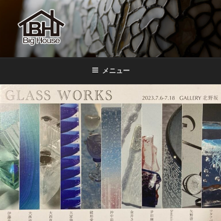
コ
ン
テ
ン
ツ
BIGHOUSE
ステンドグラス工房 大家勝 奈良 生駒 新石切 教室
へ
メニュー
ス
キ
ッ
プ