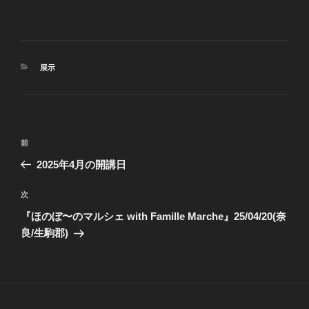
カ
展示
テ
ゴ
リ
ー
投
前
前
稿
の
2025年4月の開講日
ナ
投
ビ
稿
次
次
ゲ
の
『ほのぼ〜のマルシェ with Famille Marche』25/04/20(奈
投
ー
良/生駒郡)
稿
シ
ョ
ン