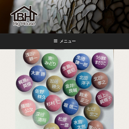
コ
ン
テ
ン
ツ
BIGHOUSE
ステンドグラス工房 大家勝 奈良 生駒 新石切 教室
へ
メニュー
ス
キ
ッ
プ