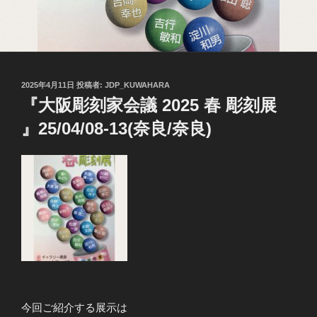
投
2025年4月11日
投稿者:
JDP_KUWAHARA
稿
『大阪彫刻家会議 2025 春 彫刻展
日:
』25/04/08-13(奈良/奈良)
今回ご紹介する展示は