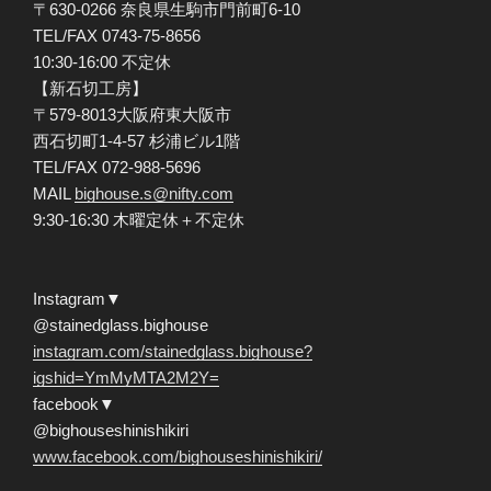
〒630-0266 奈良県生駒市門前町6-10
TEL/FAX 0743-75-8656
10:30-16:00 不定休
【新石切工房】
〒579-8013大阪府東大阪市
西石切町1-4-57 杉浦ビル1階
TEL/FAX 072-988-5696
MAIL
bighouse.s@nifty.com
9:30-16:30 木曜定休＋不定休
Instagram▼
@stainedglass.bighouse
instagram.com/stainedglass.bighouse?
igshid=YmMyMTA2M2Y=
facebook▼
@bighouseshinishikiri
www.facebook.com/bighouseshinishikiri/