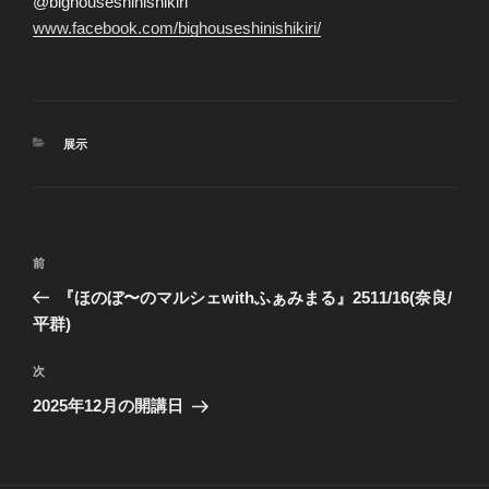
@bighouseshinishikiri
www.facebook.com/bighouseshinishikiri/
カ
展示
テ
ゴ
リ
ー
投
前
前
稿
の
『ほのぼ〜のマルシェwithふぁみまる』2511/16(奈良/
ナ
投
平群)
ビ
稿
ゲ
次
次
の
ー
2025年12月の開講日
投
シ
稿
ョ