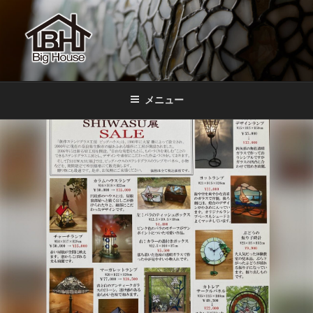
コ
ン
テ
ン
ツ
BIGHOUSE
ステンドグラス工房 大家勝 奈良 生駒 新石切 教室
へ
メニュー
ス
キ
ッ
プ