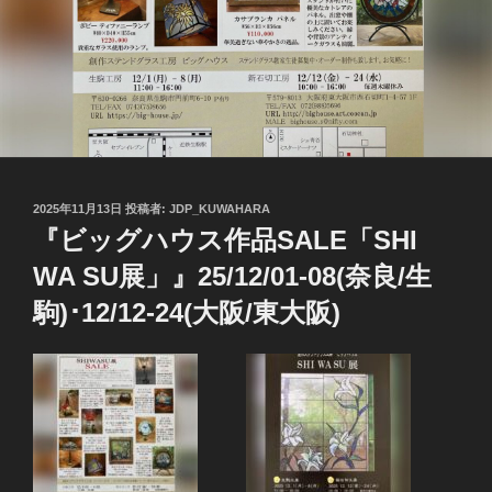
投
2025年11月13日
投稿者:
JDP_KUWAHARA
稿
『ビッグハウス作品SALE「SHI
日:
WA SU展」』25/12/01-08(奈良/生
駒)･12/12-24(大阪/東大阪)