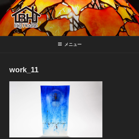
コ
ン
テ
ン
ツ
BIGHOUSE
ステンドグラス工房 大家勝 奈良 生駒 新石切 教室
へ
メニュー
ス
キ
ッ
work_11
プ