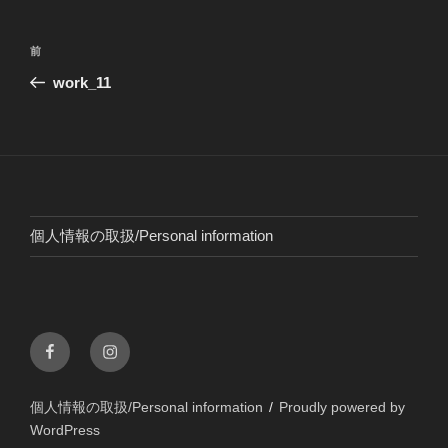
投
前
前
稿
の
work_11
ナ
投
ビ
稿
ゲ
ー
シ
ョ
個人情報の取扱/Personal information
ン
Facebook
instagram
個人情報の取扱/Personal information
Proudly powered by
WordPress